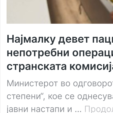
Најмалку девет пац
непотребни операци
странската комисиј
Министерот во одговоро
степени“, кое се однесу
јавни настапи и …
Продо