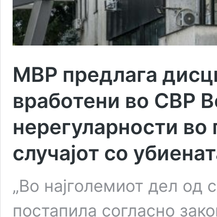
МВР предлага дисци
вработени во СВР В
нерегуларности во 
случајот со убиена
„Во најголемиот дел од 
постапила согласно зако