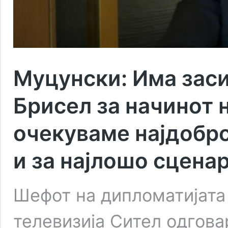
Муцунски: Има заси
Брисел за начинот 
очекуваме најдобро
и за најлошо сцена
Шефот на дипломатијата 
телевизија Сител одгова