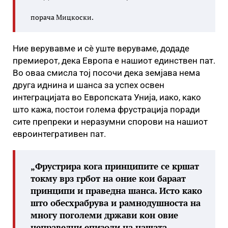
порача Мицкоски.
Ние верувавме и сè уште веруваме, додаде
премиерот, дека Европа е нашиот единствен пат.
Во оваа смисла тој посочи дека земјава нема
друга иднина и шанса за успех освен
интеграцијата во Европската Унија, иако, како
што кажа, постои голема фрустрација поради
сите препреки и неразумни спорови на нашиот
евроинтегративен пат.
„Фрустрира кога принципите се кршат
токму врз грбот на оние кои бараат
принципи и праведна шанса. Исто како
што обесхрабрува и рамнодушноста на
многу поголеми држави кон овие
неправедни епизоди на нашата