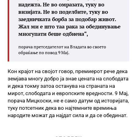
надежта. Не во омразата, туку во
визијата. Не во поделбите, туку во
заедничката борба за подобар живот.
Жал ми е што таа рака за обединување
многупати беше одбиена“,
порача претседателот на Владата во своето
обраќање по повод 9 Мај.
Кон крајот на својот говор, премиерот рече дека
земјава многу добро ја знае цената на слободата
и дека токму затоа останува на страната на
мирот, слободата и европските вредности. 9 Мај,
порача Мицкоски, не е само датум од историјата,
туку потсетник дека во најтемните времиња
народите можат да најдат сила и да се обединат.