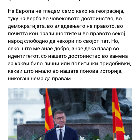
На Европа не гледам само како на географија,
туку на верба во човековото достоинство, во
демократијата, во владеењето на правото, во
почитта кон различностите и во правото секој
народ слободно да чекори по својот пат. Но,
секој што ме знае добро, знае дека пазар со
идентитетот, со нашето достоинство во замена
за какви било лични или политички придобивки,
какви што имало во нашата понова историја,
никогаш нема да правам.