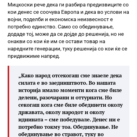
Мицкоски рече дека ги разбира предизвиците со
кои денес се соочува Европа и дека во услови на
војни, поделби и економска неизвесност е
потребно единство. Само со обединување,
додаде тој, може да се дојде до решенија, но не
онакви со кои ќе им се остави товар на
наредните генерации, туку решенија со кои ќе се
придвижиме напред.
„Како народ отсекогаш сме знаеле дека
силата е во заедништвото. Во нашата
историја имало моменти кога сме биле
делени, разочарани и оттурнати. Но
секогаш кога сме биле обединети околу
државата, околу народот и околу
иднината – сме победувале. Денес ни е
потребно токму тоа. Обединување. Не
обединување во стравот, туку во