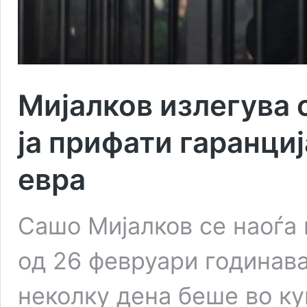
Мијалков излегува 
ја прифати гаранциј
евра
Сашо Мијалков се наоѓа
од 26 февруари годинава
неколку дена беше во к