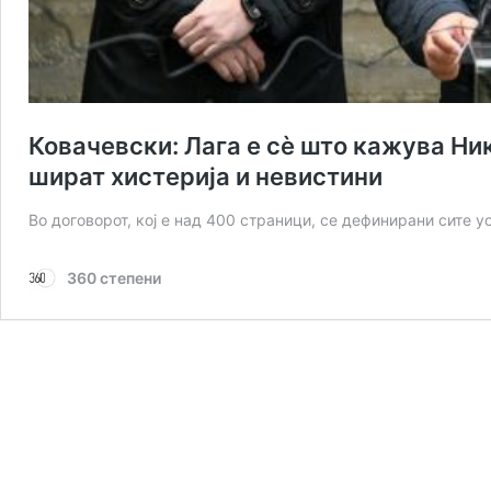
Ковачевски: Лага е сè што кажува Н
шират хистерија и невистини
Во договорот, кој е над 400 страници, се дефинирани сите у
360 степени