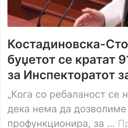
Костадиновска-Стој
буџетот се кратат 9
за Инспекторатот з
„Кога со ребаланост се 
дека нема да дозволиме 
профункционира, за …
П