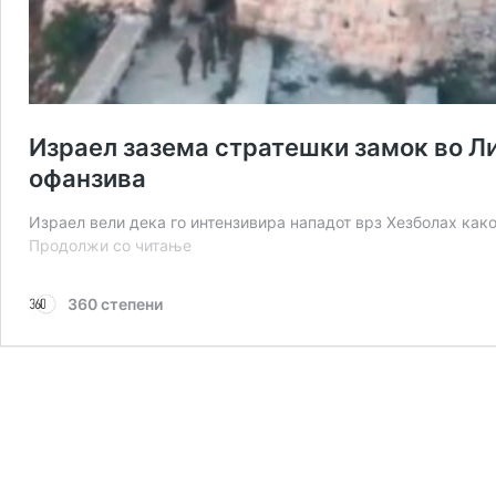
Израел зазема стратешки замок во Л
офанзива
Израел вели дека го интензивира нападот врз Хезболах как
Израел
Продолжи со читање
зазема
стратешки
360 степени
замок
во
Либан
додека
ја
проширува
копнената
офанзива