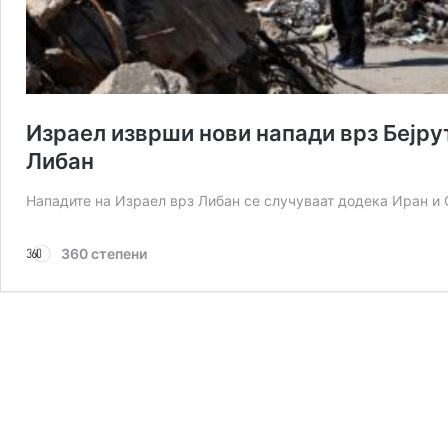
Израел изврши нови напади врз Бејрут
Либан
Нападите на Израел врз Либан се случуваат додека Иран и
360 степени