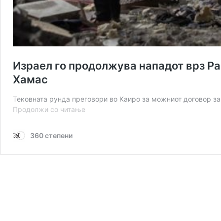
Израел го продолжува нападот врз Ра
Хамас
Тековната рунда преговори во Каиро за можниот договор з
Израел
Продолжи со читање
го
продолжува
360 степени
нападот
врз
Рафах,
САД
сметаат
дека
тоа
нема