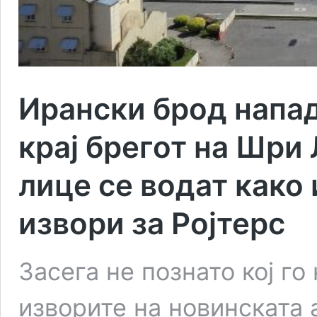
Ирански брод напа
крај брегот на Шри 
лице се водат како 
извори за Ројтерс
Засега не познато кој го
изворите на новинската 