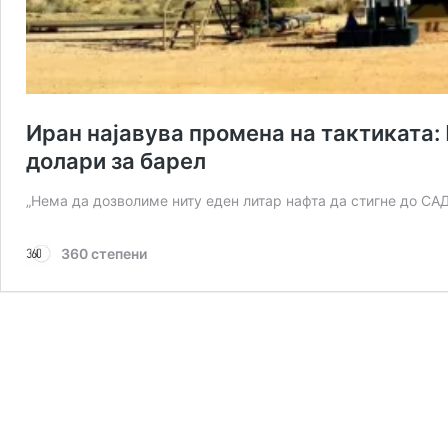
Иран најавува промена на тактиката: 
долари за барел
„Нема да дозволиме ниту еден литар нафта да стигне до САД
360 степени