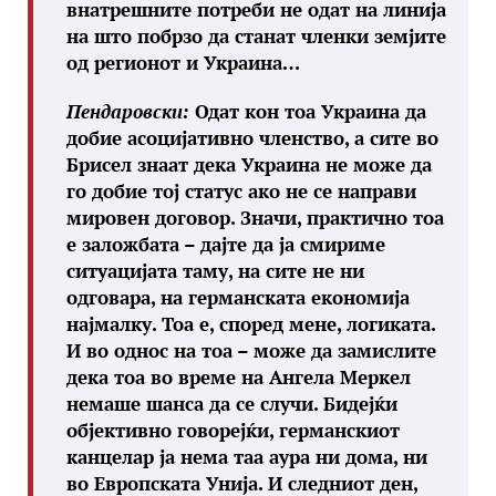
внатрешните потреби не одат на линија
на што побрзо да станат членки земјите
од регионот и Украина…
Пендаровски:
Одат кон тоа Украина да
добие асоцијативно членство, а сите во
Брисел знаат дека Украина не може да
го добие тој статус ако не се направи
мировен договор. Значи, практично тоа
е заложбата – дајте да ја смириме
ситуацијата таму, на сите не ни
одговара, на германската економија
најмалку. Тоа е, според мене, логиката.
И во однос на тоа – може да замислите
дека тоа во време на Ангела Меркел
немаше шанса да се случи. Бидејќи
објективно говорејќи, германскиот
канцелар ја нема таа аура ни дома, ни
во Европската Унија. И следниот ден,