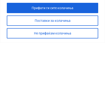
Прифати ги сите колачиња
Поставки за колачиња
Не прифаќам колачиња
СТОРИЈА
ДЕБАТА
САБОТАЖА
ТИМ