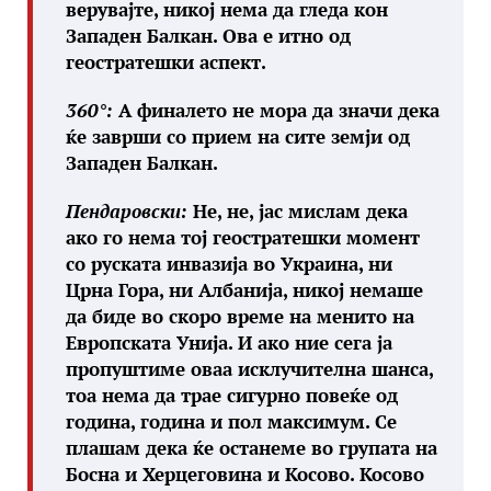
верувајте, никој нема да гледа кон
Западен Балкан. Ова е итно од
геостратешки аспект.
360°:
А финалето не мора да значи дека
ќе заврши со прием на сите земји од
Западен Балкан.
Пендаровски:
Не, не, јас мислам дека
ако го нема тој геостратешки момент
со руската инвазија во Украина, ни
Црна Гора, ни Албанија, никој немаше
да биде во скоро време на менито на
Европската Унија. И ако ние сега ја
пропуштиме оваа исклучителна шанса,
тоа нема да трае сигурно повеќе од
година, година и пол максимум. Се
плашам дека ќе останеме во групата на
Босна и Херцеговина и Косово. Косово