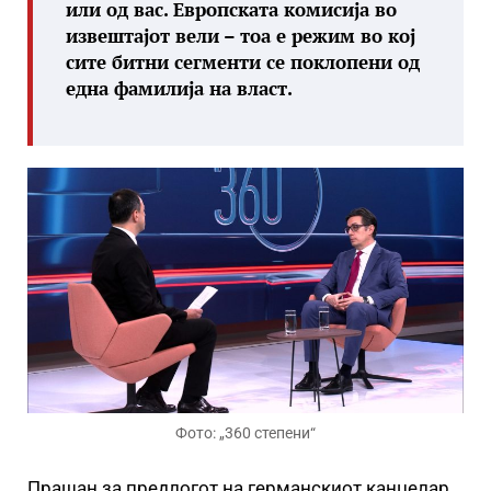
или од вас. Европската комисија во
извештајот вели – тоа е режим во кој
сите битни сегменти се поклопени од
една фамилија на власт.
Фото: „360 степени“
Прашан за предлогот на германскиот канцелар