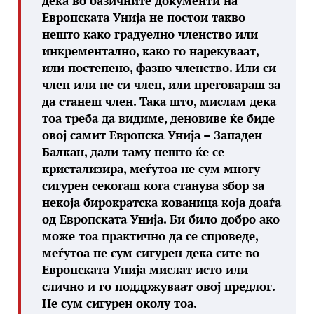
дека во базичните документи на
Европската Унија не постои такво
нешто како градуелно членство или
инкрементално, како го нарекуваат,
или постепено, фазно членство. Или си
член или не си член, или преговараш за
да станеш член. Така што, мислам дека
тоа треба да видиме, деновиве ќе биде
овој самит Европска Унија – Западен
Балкан, дали таму нешто ќе се
кристализира, меѓутоа не сум многу
сигурен секогаш кога станува збор за
некоја бирократска кованица која доаѓа
од Европската Унија. Би било добро ако
може тоа практично да се спроведе,
меѓутоа не сум сигурен дека сите во
Европската Унија мислат исто или
слично и го поддржуваат овој предлог.
Не сум сигурен околу тоа.