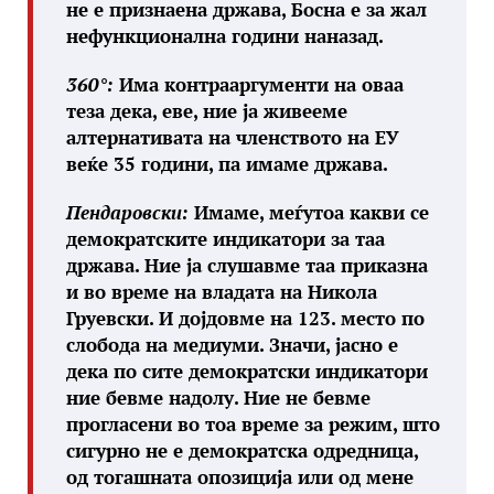
не е признаена држава, Босна е за жал
нефункционална години наназад.
360°:
Има контрааргументи на оваа
теза дека, еве, ние ја живееме
алтернативата на членството на ЕУ
веќе 35 години, па имаме држава.
Пендаровски:
Имаме, меѓутоа какви се
демократските индикатори за таа
држава. Ние ја слушавме таа приказна
и во време на владата на Никола
Груевски. И дојдовме на 123. место по
слобода на медиуми. Значи, јасно е
дека по сите демократски индикатори
ние бевме надолу. Ние не бевме
прогласени во тоа време за режим, што
сигурно не е демократска одредница,
од тогашната опозиција или од мене