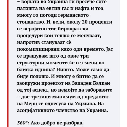
– војната во Украина ги пресече сите
патишта на евтин гас и нафта и тоа
многу го погоди германското
стопанство. И, вели, околу 20 проценти
се веројатно тие бирократски
процедури кои тешко се менуваат,
напротив стануваат сè
покомплицирани како оди времето. Јас
се прашувам што од овие три
структурни моменти ќе се смени во
блиска иднина? Ништо. Може само да
биде полошо. И многу е битно да се
заокружи проектот на Западен Балкан
од тој аспект, но немојте да заборавите
– две третини минимум од предлогот
на Мерц се однесува на Украина. На
асоцијативното членство на Украина.
360°:
Ако добро ве разбрав,