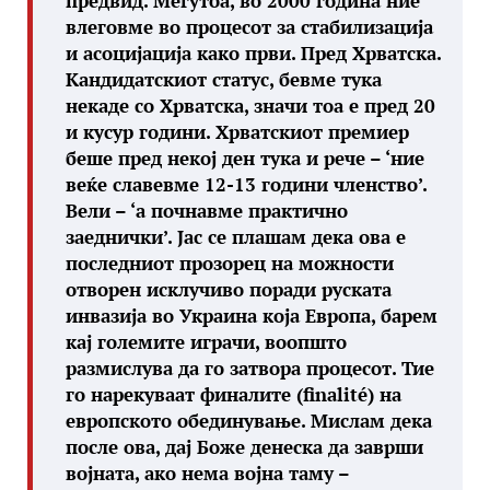
предвид. Меѓутоа, во 2000 година ние
влеговме во процесот за стабилизација
и асоцијација како први. Пред Хрватска.
Кандидатскиот статус, бевме тука
некаде со Хрватска, значи тоа е пред 20
и кусур години. Хрватскиот премиер
беше пред некој ден тука и рече – ‘ние
веќе славевме 12-13 години членство’.
Вели – ‘а почнавме практично
заеднички’. Јас се плашам дека ова е
последниот прозорец на можности
отворен исклучиво поради руската
инвазија во Украина која Европа, барем
кај големите играчи, воопшто
размислува да го затвора процесот. Тие
го нарекуваат финалите (finalité) на
европското обединување. Мислам дека
после ова, дај Боже денеска да заврши
војната, ако нема војна таму –