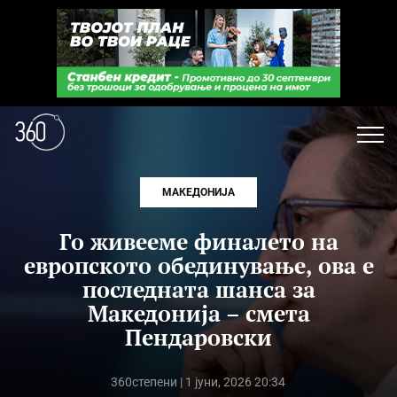
МАКЕДОНИЈА
Го живееме финалето на
европското обединување, ова е
последната шанса за
Македонија – смета
Пендаровски
360степени
| 1 јуни, 2026 20:34