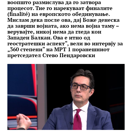
воопшто размислува да го затвора
процесот. Тие го нарекуваат финалите
(finalité) на европското обединување.
Мислам дека после ова, дај Боже денеска
да заврши војната, ако нема војна таму –
верувајте, никој нема да гледа кон
Западен Балкан. Ова е итно од
геостратешки аспект“, вели во интервју за
„360 степени“ на МРТ 1 поранешниот
претседател Стево Пендаровски