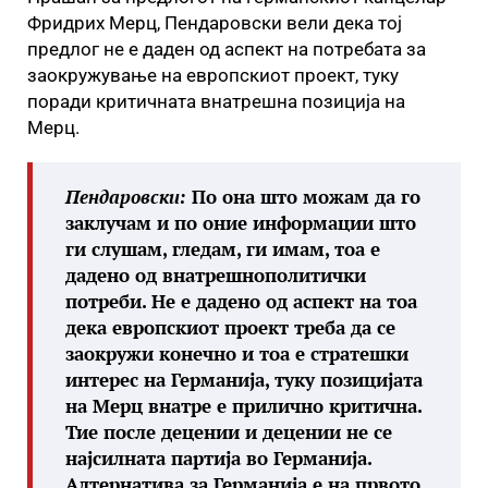
Фридрих Мерц, Пендаровски вели дека тој
предлог не е даден од аспект на потребата за
заокружување на европскиот проект, туку
поради критичната внатрешна позиција на
Мерц.
Пендаровски:
По она што можам да го
заклучам и по оние информации што
ги слушам, гледам, ги имам, тоа е
дадено од внатрешнополитички
потреби. Не е дадено од аспект на тоа
дека европскиот проект треба да се
заокружи конечно и тоа е стратешки
интерес на Германија, туку позицијата
на Мерц внатре е прилично критична.
Тие после децении и децении не се
најсилната партија во Германија.
Алтернатива за Германија е на првото