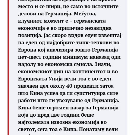
место и се шири, не само во источните
делови на Германија. Меѓутоа,
клучниот момент е – германската
економија е во прилично незавидна
позиција. Јас скоро видов еден извештај
на еден од најдобрите тинк-тенкови во
Европа кој анализира зошто Германија
пет-шест години минимум наназад оди
надолу во економска смисла. Значи,
економскиот џин на континентот и во
Европската Унија вели тоа е во еден
значаен дел околу 40 проценти затоа
што Кина успеа да ги супституира сите
работи што ги увезуваше од Германија.
Кина беше огромен пазар за Германија
која до пред две години беше
најголемата извозна економија во
светот, сега тоа е Кина. Понатаму вели