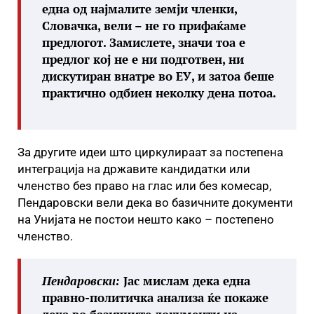
една од најмалите земји членки,
Словачка, вели – не го прифаќаме
предлогот. Замислете, значи тоа е
предлог кој не е ни подготвен, ни
дискутиран внатре во ЕУ, и затоа беше
практично одбиен неколку дена потоа.
За другите идеи што циркулираат за постепена
интеграција на државите кандидатки или
членство без право на глас или без комесар,
Пендаровски вели дека во базичните документи
на Унијата не постои нешто како – постепено
членство.
Пендаровски:
Јас мислам дека една
правно-политичка анализа ќе покаже