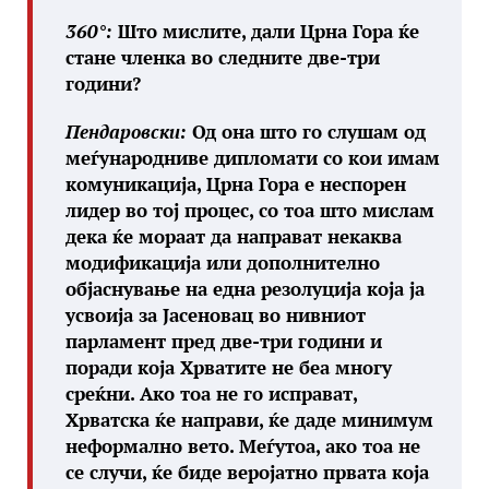
360°:
Што мислите, дали Црна Гора ќе
стане членка во следните две-три
години?
Пендаровски:
Од она што го слушам од
меѓународниве дипломати со кои имам
комуникација, Црна Гора е неспорен
лидер во тој процес, со тоа што мислам
дека ќе мораат да направат некаква
модификација или дополнително
објаснување на една резолуција која ја
усвоија за Јасеновац во нивниот
парламент пред две-три години и
поради која Хрватите не беа многу
среќни. Ако тоа не го исправат,
Хрватска ќе направи, ќе даде минимум
неформално вето. Меѓутоа, ако тоа не
се случи, ќе биде веројатно првата која