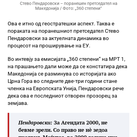
Стево Пендаровски – поранешен претседател на
Македонија / Фото: „360 степени“
Ова е итно од геостратешки аспект. Таква е
пораката на поранешниот претседател Стево
Пендаровски за актуелната динамика во
процесот на проширување на ЕУ.
Во интевју за емисијата „360 степени“ на МРТ 1,
на прашањето дали може да се констатира дека
Македонија се разминува со историјата ако
Црна Гора во следните две-три години стане
членка на Европската Унија, Пендаровски рече
дека ова е последниот отворен прозорец за
земјава.
Пендаровски:
За Агендата 2000, не
бевме зрели. Со право не нè зедоа