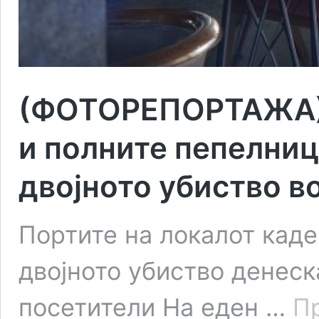
(ФОТОРЕПОРТАЖА) 
и полните пепелниц
двојното убиство в
Портите на локалот каде
двојното убиство денеск
посетители На еден …
П