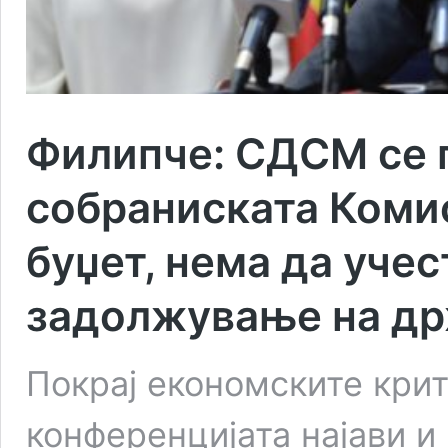
Филипче: СДСМ се 
собраниската Коми
буџет, нема да учес
задолжување на д
Покрај економските крит
конференцијата најави и