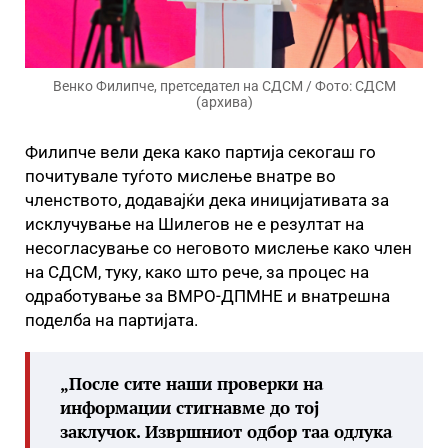
Венко Филипче, претседател на СДСМ / Фото: СДСМ
(архива)
Филипче вели дека како партија секогаш го
почитувале туѓото мислење внатре во
членството, додавајќи дека иницијативата за
исклучување на Шилегов не е резултат на
несогласување со неговото мислење како член
на СДСМ, туку, како што рече, за процес на
одработување за ВМРО-ДПМНЕ и внатрешна
поделба на партијата.
„После сите наши проверки на
информации стигнавме до тој
заклучок. Извршниот одбор таа одлука