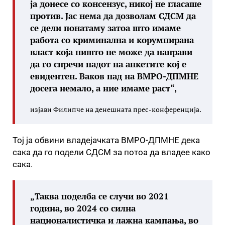
ја донесе со консензус, никој не гласаше
против. Јас нема да дозволам СДСМ да
се дели понатаму затоа што имаме
работа со криминална и корумпирана
власт која ништо не може да направи
да го спречи падот на анкетите кој е
евидентен. Ваков пад на ВМРО-ДПМНЕ
досега немало, а ние имаме раст“,
изјави Филипче на денешната прес-конференција.
Тој ја обвини владејачката ВМРО-ДПМНЕ дека
сака да го подели СДСМ за потоа да владее како
сака.
„Таква поделба се случи во 2021
година, во 2024 со силна
националистичка и лажна кампања, во