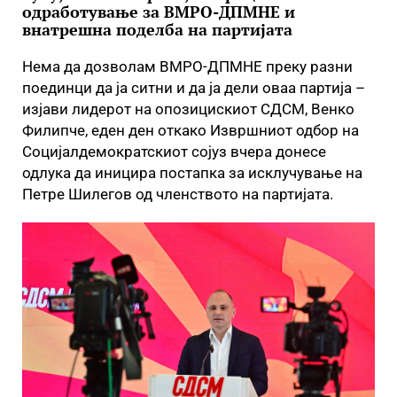
одработување за ВМРО-ДПМНЕ и
внатрешна поделба на партијата
Нема да дозволам ВМРО-ДПМНЕ преку разни
поединци да ја ситни и да ја дели оваа партија –
изјави лидерот на опозицискиот СДСМ, Венко
Филипче, еден ден откако Извршниот одбор на
Социјалдемократскиот сојуз вчера донесе
одлука да иницира постапка за исклучување на
Петре Шилегов од членството на партијата.