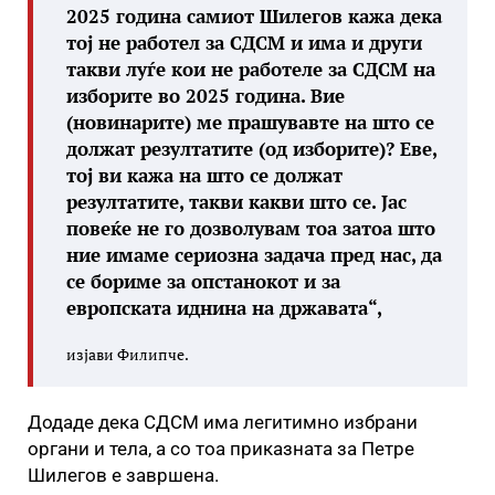
2025 година самиот Шилегов кажа дека
тој не работел за СДСМ и има и други
такви луѓе кои не работеле за СДСМ на
изборите во 2025 година. Вие
(новинарите) ме прашувавте на што се
должат резултатите (од изборите)? Еве,
тој ви кажа на што се должат
резултатите, такви какви што се. Јас
повеќе не го дозволувам тоа затоа што
ние имаме сериозна задача пред нас, да
се бориме за опстанокот и за
европската иднина на државата“,
изјави Филипче.
Додаде дека СДСМ има легитимно избрани
органи и тела, а со тоа приказната за Петре
Шилегов е завршена.