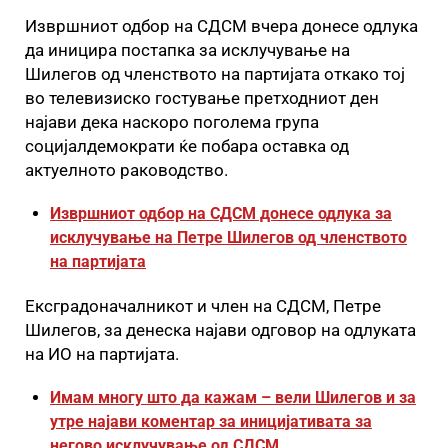
Извршниот одбор на СДСМ вчера донесе одлука
да иницира постапка за исклучување на
Шилегов од членството на партијата откако тој
во телевизиско гостување претходниот ден
најави дека наскоро поголема група
социјалдемократи ќе побара оставка од
актуелното раководство.
Извршниот одбор на СДСМ донесе одлука за
исклучување на Петре Шилегов од членството
на партијата
Ексградоначалникот и член на СДСМ, Петре
Шилегов, за денеска најави одговор на одлуката
на ИО на партијата.
Имам многу што да кажам – вели Шилегов и за
утре најави коментар за иницијативата за
негово исклучување од СДСМ