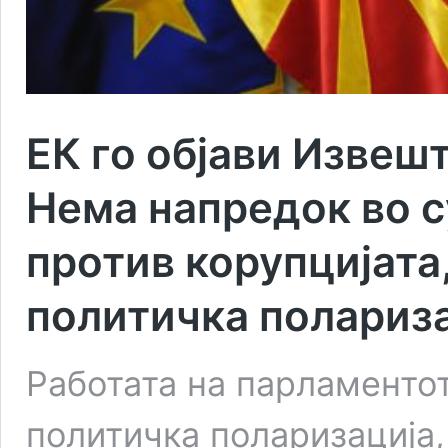
ЕК го објави Извешт
Нема напредок во с
против корупцијата
политичка полариз
Работата на парламенто
политичка поларизација,