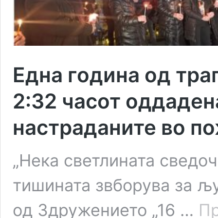
Една година од траг
2:32 часот оддаден
настраданите во по
„Нека светлината сведоч
тишината звборува за љу
од Здружението „16 …
Пр