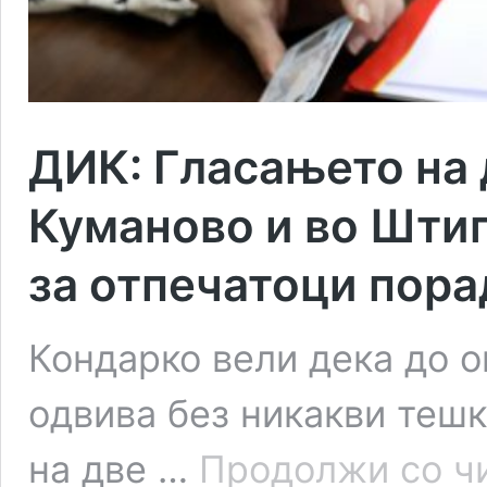
ДИК: Гласањето на 
Куманово и во Штип
за отпечатоци пор
Кондарко вели дека до о
одвива без никакви теш
на две …
Продолжи со ч