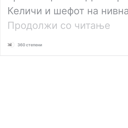
Келичи и шефот на нивна
Албанск
Продолжи со читање
опозициј
бара
оставка
360 степени
од
шефот
на
дипломат
оти
наводно
употреб
навредл
реторик
кон
Албанци
во
Македон