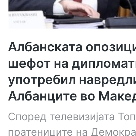
Албанската опозици
шефот на дипломати
употребил навредл
Албанците во Маке
Според телевизијата Топ
пратениците на Демокра