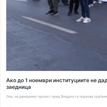
Ако до 1 ноември институциите не дад
заедница
Ова, на денешниот протест пред Владата го порачаа граѓани