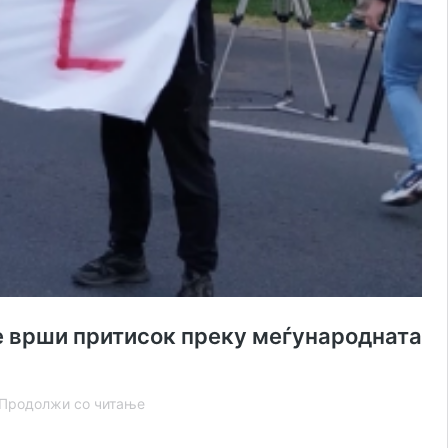
 се врши притисок преку меѓународната
Ако
Продолжи со читање
до
1