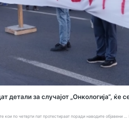
ат детали за случајот „Онкологија“, ќе
те кои по четврти пат протестираат поради наводите објавени …